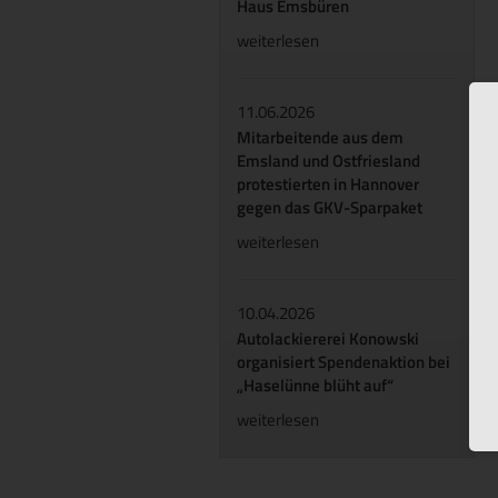
Haus Emsbüren
weiterlesen
11.06.2026
Mitarbeitende aus dem
Emsland und Ostfriesland
protestierten in Hannover
gegen das GKV-Sparpaket
weiterlesen
10.04.2026
Autolackiererei Konowski
organisiert Spendenaktion bei
„Haselünne blüht auf“
weiterlesen