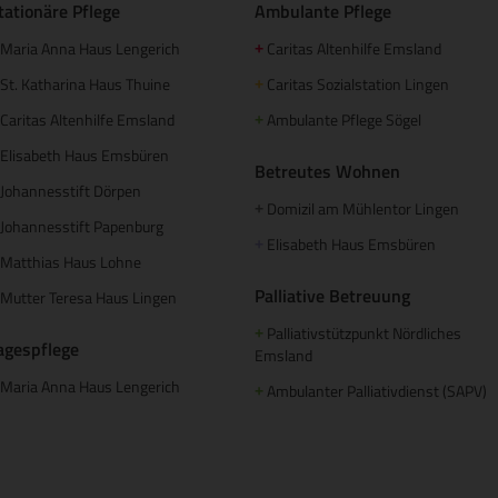
tationäre Pflege
Ambulante Pflege
Maria Anna Haus Lengerich
Caritas Altenhilfe Emsland
+
St. Katharina Haus Thuine
Caritas Sozialstation Lingen
+
Caritas Altenhilfe Emsland
Ambulante Pflege Sögel
+
Elisabeth Haus Emsbüren
Betreutes Wohnen
Johannesstift Dörpen
Domizil am Mühlentor Lingen
+
Johannesstift Papenburg
Elisabeth Haus Emsbüren
+
Matthias Haus Lohne
Palliative Betreuung
Mutter Teresa Haus Lingen
Palliativstützpunkt Nördliches
+
agespflege
Emsland
Maria Anna Haus Lengerich
Ambulanter Palliativdienst (SAPV)
+