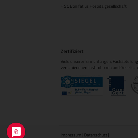
St. Bonifatius Hospitalgesellschaft
+
Zertifiziert
Viele unserer Einrichtungen, Fachabteilu
verschiedenen Institutionen und Gesellschaft
Impressum
|
Datenschutz
|