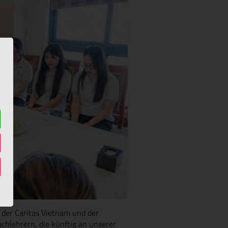
 der Caritas Vietnam und der
hlehrern, die künftig an unserer