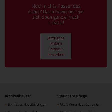
Noch nichts Passendes
dabei? Dann bewerben Sie
sich doch ganz einfach
initiativ!
Jetzt ganz
einfach
initiativ
bewerben
Krankenhäuser
Stationäre Pflege
Bonifatius Hospital Lingen
Maria Anna Haus Lengerich
+
+