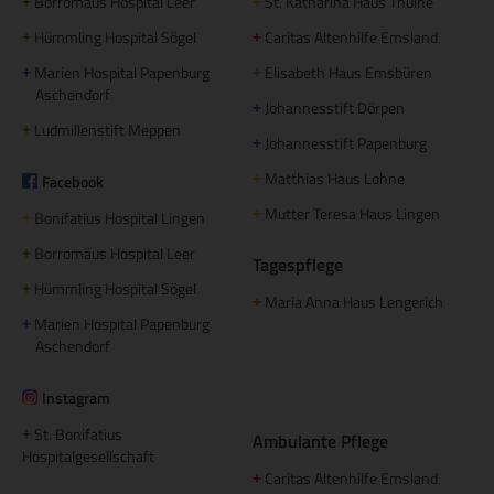
Borromäus Hospital Leer
St. Katharina Haus Thuine
+
+
Hümmling Hospital Sögel
Caritas Altenhilfe Emsland
+
+
Marien Hospital Papenburg
Elisabeth Haus Emsbüren
+
+
Aschendorf
Johannesstift Dörpen
+
Ludmillenstift Meppen
+
Johannesstift Papenburg
+
Matthias Haus Lohne
Facebook
+
Mutter Teresa Haus Lingen
+
Bonifatius Hospital Lingen
+
Borromäus Hospital Leer
+
Tagespflege
Hümmling Hospital Sögel
+
Maria Anna Haus Lengerich
+
Marien Hospital Papenburg
+
Aschendorf
Instagram
St. Bonifatius
+
Ambulante Pflege
Hospitalgesellschaft
Caritas Altenhilfe Emsland
+