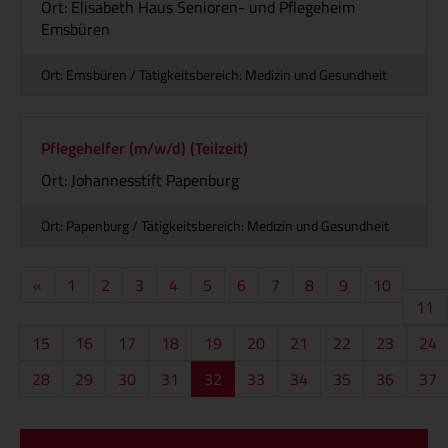
Ort: Elisabeth Haus Senioren- und Pflegeheim
Emsbüren
Ort: Emsbüren / Tätigkeitsbereich: Medizin und Gesundheit
Pflegehelfer (m/w/d) (Teilzeit)
Ort: Johannesstift Papenburg
Ort: Papenburg / Tätigkeitsbereich: Medizin und Gesundheit
Vorherige
«
1
2
3
4
5
6
7
8
9
10
Seite
11
15
16
17
18
19
20
21
22
23
24
28
29
30
31
32
33
34
35
36
37