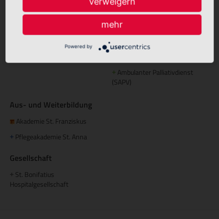
Verweigern
Elisabeth Haus Emsbüren
+
mehr
Palliative Betreuung
Palliativstützpunkt Nördliches
+
Powered by
Emsland
Ambulanter Palliativdienst
+
(SAPV)
Aus- und Weiterbildung
Akademie St. Franziskus
Pflegeakademie St. Anna
+
Gesellschaft
St. Bonifatius
+
Hospitalgesellschaft