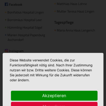
Matthias Haus Lohne
Facebook
+
Mutter Teresa Haus Lingen
+
Bonifatius Hospital Lingen
+
Borromäus Hospital Leer
+
Tagespflege
Hümmling Hospital Sögel
+
Maria Anna Haus Lengerich
+
Marien Hospital Papenburg
+
Aschendorf
Instagram
St. Bonifatius
+
Ambulante Pflege
Diese Website verwendet Cookies, die zur
Hospitalgesellschaft
Funktionsfähigkeit nötig sind. Nach Ihrer Zustimmung
Caritas Altenhilfe Emsland
+
nutzen wir bzw. Dritte weitere Cookies. Diese können
Sie jederzeit mit Wirkung für die Zukunft widerrufen
Caritas Sozialstation Lingen
+
oder ändern.
Ambulante Pflege Sögel
+
Betreutes Wohnen
Akzeptieren
Domizil am Mühlentor Lingen
+