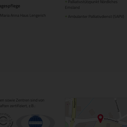
Palliativstützpunkt Nördliches
+
agespflege
Emsland
Maria Anna Haus Lengerich
Ambulanter Palliativdienst (SAPV)
+
ngen sowie Zentren sind von
en zertifiziert, z.B.: