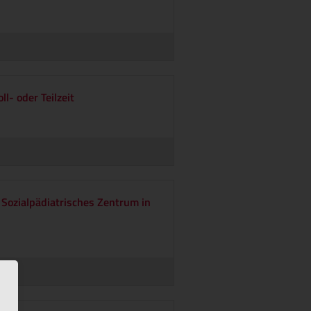
l- oder Teilzeit
 Sozialpädiatrisches Zentrum in