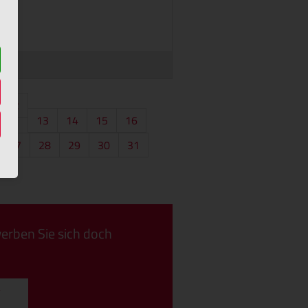
12
13
14
15
16
27
28
29
30
31
erben Sie sich doch
v