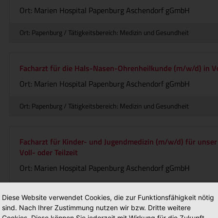
Ort: Marien Hospital Papenburg Aschendorf gGmbH
Ort: Papenburg / Tätigkeitsbereich: Medizin und Gesundheit
Facharzt für die Hals-Nasen-Ohrenheilkunde (m/w/d) in Vol
Ort: Marien Hospital Papenburg Aschendorf gGmbH
Ort: Papenburg / Tätigkeitsbereich: Medizin und Gesundheit
Facharzt für Kinder- und Jugendmedizin (m/w/d) für unser
Voll- oder Teilzeit
Ort: Marien Hospital Papenburg Aschendorf gGmbH
Ort: Papenburg / Tätigkeitsbereich: Medizin und Gesundheit
Diese Website verwendet Cookies, die zur Funktionsfähigkeit nötig
sind. Nach Ihrer Zustimmung nutzen wir bzw. Dritte weitere
Cookies. Diese können Sie jederzeit mit Wirkung für die Zukunft