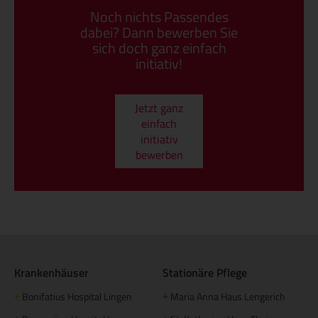
Noch nichts Passendes
dabei? Dann bewerben Sie
sich doch ganz einfach
initiativ!
Jetzt ganz
einfach
initiativ
bewerben
Krankenhäuser
Stationäre Pflege
Bonifatius Hospital Lingen
Maria Anna Haus Lengerich
+
+