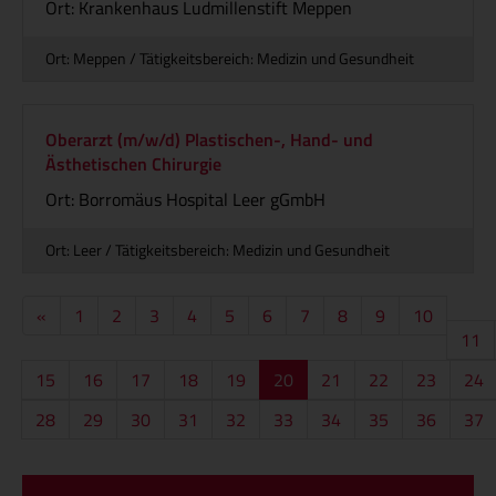
Ort: Krankenhaus Ludmillenstift Meppen
Ort: Meppen / Tätigkeitsbereich: Medizin und Gesundheit
Oberarzt (m/w/d) Plastischen-, Hand- und
Ästhetischen Chirurgie
Ort: Borromäus Hospital Leer gGmbH
Ort: Leer / Tätigkeitsbereich: Medizin und Gesundheit
Vorherige
«
1
2
3
4
5
6
7
8
9
10
Seite
11
15
16
17
18
19
20
21
22
23
24
28
29
30
31
32
33
34
35
36
37