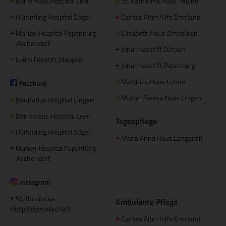
Borromäus Hospital Leer
St. Katharina Haus Thuine
+
+
Hümmling Hospital Sögel
Caritas Altenhilfe Emsland
+
+
Marien Hospital Papenburg
Elisabeth Haus Emsbüren
+
+
Aschendorf
Johannesstift Dörpen
+
Ludmillenstift Meppen
+
Johannesstift Papenburg
+
Matthias Haus Lohne
Facebook
+
Mutter Teresa Haus Lingen
+
Bonifatius Hospital Lingen
+
Borromäus Hospital Leer
+
Tagespflege
Hümmling Hospital Sögel
+
Maria Anna Haus Lengerich
+
Marien Hospital Papenburg
+
Aschendorf
Instagram
St. Bonifatius
+
Ambulante Pflege
Hospitalgesellschaft
Caritas Altenhilfe Emsland
+