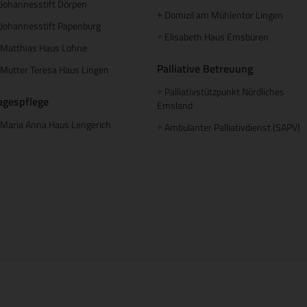
Johannesstift Dörpen
Domizil am Mühlentor Lingen
+
Johannesstift Papenburg
Elisabeth Haus Emsbüren
+
Matthias Haus Lohne
Palliative Betreuung
Mutter Teresa Haus Lingen
Palliativstützpunkt Nördliches
+
agespflege
Emsland
Maria Anna Haus Lengerich
Ambulanter Palliativdienst (SAPV)
+