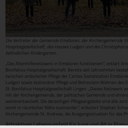
Die Vertreter der Gemeinde Emsbüren, der Kirchengemeinde St. 
Hospitalgesellschaft, des Hauses Ludgeri und des Christophor
befindlichen Kindergarten.
„Das Altenhilfenetzwerk in Emsbüren funktioniert“, erklärt Ans
Bonifatius Hospitalgesellschaft. Bereits seit Jahrzehnten bes
zwischen ambulanter Pflege der Caritas Sozialstation Emsbüren
Ludgeri sowie stationärer Pflege und Betreutem Wohnen des El
St. Bonifatius Hospitalgesellschaft Lingen. „Dieses Netzwerk
mit der Kirchengemeinde, der politischen Gemeinde und ehrena
weiterentwickelt. Die derzeitigen Pflegeangebote sind alle zen
somit in räumlicher Nähe zueinander“, erläutert Stephan Sch
Kirchengemeinde St. Andreas, die Ausgangssituation für das Pr
Attraktives Lebensumfeld für Jung und Alt in Plan